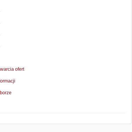
Z
Z
Z
Z
warcia ofert
formacji
yborze