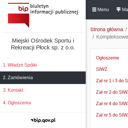
Menu
Ma
Strona główna
Kompleksowe s
Miejski Ośrodek Sportu i
Rekreacji Płock sp. z o.o.
Ogłoszenie
1. Władze Spółki
SIWZ
2. Zamówienia
Zał nr 1 i 3 do 
3. Kontakt
Zał nr 2 do SI
4. Ogłoszenia
Zał nr 4 do SIW
Zał nr 5 do SIW