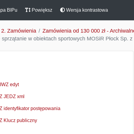
pa BIPu
Powiększ
Wersja kontrastowa
2. Zamówienia
Zamówienia od 130 000 zł - Archiwaln
przątanie w obiektach sportowych MOSiR Płock Sp. z o.o
SIWZ edyt
WZ JEDZ xml
Z identyfikator postępowania
Z Klucz publiczny